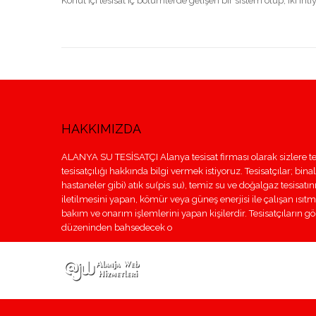
Konut içi tesisat iç bölümlerde gelişen bir sistem olup, iki ih
HAKKIMIZDA
ALANYA SU TESİSATÇI Alanya tesisat firması olarak sizlere te
tesisatçılığı hakkında bilgi vermek istiyoruz. Tesisatçılar; bina
hastaneler gibi) atık su(pis su), temiz su ve doğalgaz tesisatı
iletilmesini yapan, kömür veya güneş enerjisi ile çalışan ısıt
bakım ve onarım işlemlerini yapan kişilerdir. Tesisatçıların 
düzeninden bahsedecek o