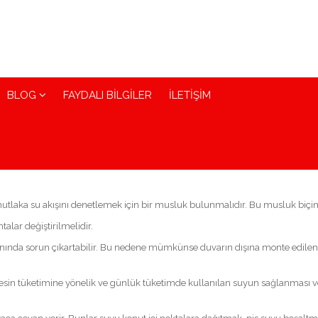
BLOG
FAYDALI BİLGİLER
İLETİŞİM
 mutlaka su akışını denetlemek için bir musluk bulunmalıdır. Bu musluk biçim
alar değiştirilmelidir.
 anında sorun çıkartabilir. Bu nedene mümkünse duvarın dışına monte edilen m
 besin tüketimine yönelik ve günlük tüketimde kullanılan suyun sağlanması ve 