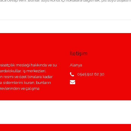
tiyaca cevap verir. Bunlar suyu konut içi noktalara dağıtmak, pis suyu boşaltma
İletişim
sisatçılık mesleği hakkında ve su
Alanya
larda(okullar, iş merkezleri,
0545 912 62 30
nın resmi ve özel binalara kadar
ma sistemlerini kuran, bunların
görevlerinden ve çalışma